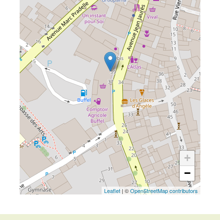
+
−
Leaflet
| ©
OpenStreetMap contributors