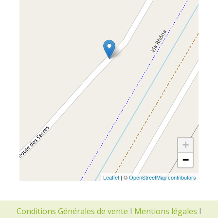
+
−
Leaflet
| ©
OpenStreetMap contributors
Conditions Générales de vente
I
Mentions légales
I