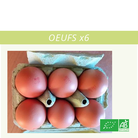
tion
u
OEUFS x6