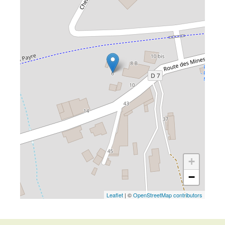
+
−
Leaflet
| ©
OpenStreetMap contributors