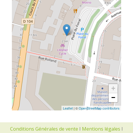
+
−
Leaflet
| ©
OpenStreetMap contributors
Conditions Générales de vente
I
Mentions légales
I